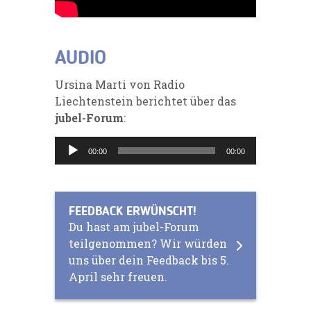
AUDIO
Ursina Marti von Radio
Liechtenstein berichtet über das
jubel-Forum
:
Audio-
00:00
00:00
Player
FEEDBACK ERWÜNSCHT!
Du hast am jubel-Forum
teilgenommen? Wir würden
uns über dein Feedback bis 5.
April sehr freuen.