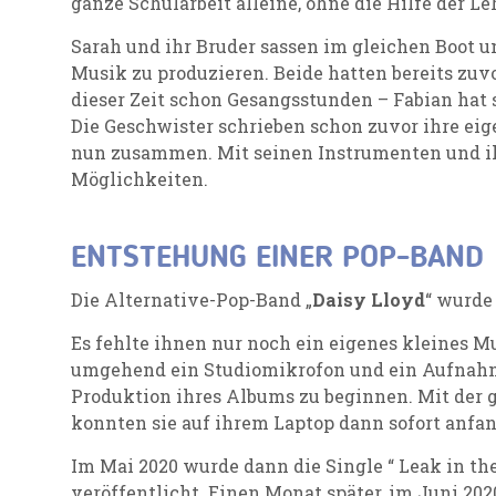
ganze Schularbeit alleine, ohne die Hilfe der Le
Sarah und ihr Bruder sassen im gleichen Boot u
Musik zu produzieren. Beide hatten bereits zu
dieser Zeit schon Gesangsstunden – Fabian hat s
Die Geschwister schrieben schon zuvor ihre ei
nun zusammen. Mit seinen Instrumenten und ih
Möglichkeiten.
ENTSTEHUNG EINER POP-BAND
Die Alternative-Pop-Band „
Daisy Lloyd
“ wurde
Es fehlte ihnen nur noch ein eigenes kleines Mu
umgehend ein Studiomikrofon und ein Aufnahm
Produktion ihres Albums zu beginnen. Mit der 
konnten sie auf ihrem Laptop dann sofort anf
Im Mai 2020 wurde dann die Single “ Leak in th
veröffentlicht. Einen Monat später, im Juni 202