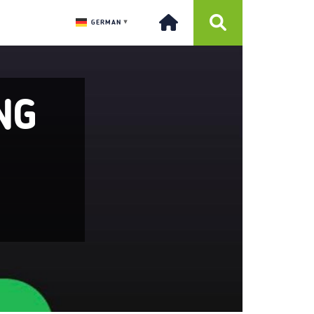
GERMAN
▼
NG