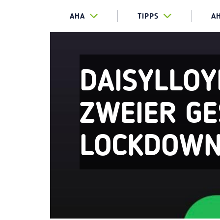
AHA
TIPPS
A
DAISYLLO
ZWEIER GE
LOCKDOW