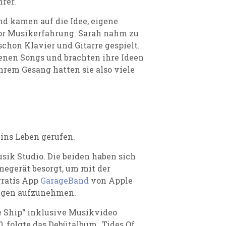
hrer.
nd kamen auf die Idee, eigene
vor Musikerfahrung. Sarah nahm zu
chon Klavier und Gitarre gespielt.
genen Songs und brachten ihre Ideen
rem Gesang hatten sie also viele
 ins Leben gerufen.
sik Studio. Die beiden haben sich
egerät besorgt, um mit der
gratis App
GarageBand
von Apple
angen aufzunehmen.
e Ship“ inklusive Musikvideo
0, folgte das Debütalbum „Tides Of