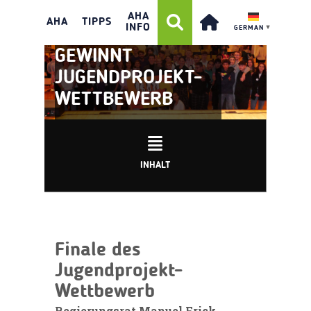
#39:
AHA
AHA
TIPPS
INFO
GERMAN
▼
LIECHTENSTEIN
GEWINNT
JUGENDPROJEKT-
WETTBEWERB
INHALT
Finale des
Jugendprojekt-
Wettbewerb
Regierungsrat Manuel Frick