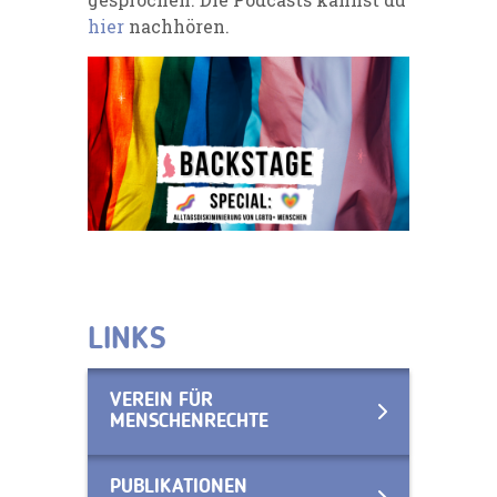
hier
nachhören.
LINKS
VEREIN FÜR
MENSCHENRECHTE
PUBLIKATIONEN