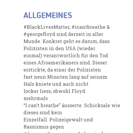
ALLGEMEINES
#
B
lackLivesMatter
,
#
i
cantbreathe
&
#georgefloyd sind derzeit in aller
Munde. Konkret geht es darum
, dass
Polizisten
in den USA (wieder
einmal) verantwortlich für den Tod
eines Afroamerikaners sind. Dieser
erstickte
,
da einer der Polizisten
fast neun Minuten lang auf seinem
Hals kniete und auch nicht
locker
liess
,
obwohl Floyd
mehrmals
“I
can’t
breathe
”
äusserte.
Schicksale
wie
dieses sind kein
Einzelfall.
Polizeigewalt und
Rassismus gegen