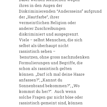
ihres in den Augen der
Diskriminiere
nden
“
Anderssein
s”
aufgrund
der „
Hautfarbe“, ihrer
vermeintlichen Religion oder
anderer Zuschreibungen
diskriminiert und ausgegrenzt.
Viele – selbst Menschen, die sich
selbst als überhaupt nicht
rassistisch sehen –
benutzen,
ohne
gross
nachzudenken
Formulierungen und Begriffe, die
schon als
rassistisch gelten
können
.
„Darf ich mal deine Haare
anfassen?“, „Kannst du
Sonnenbrand bekommen?“, „Wo
kommst du her?“
.
Auch wenn
solche Fragen gar nicht böse
oder
rassistisch
gemeint sind
,
können