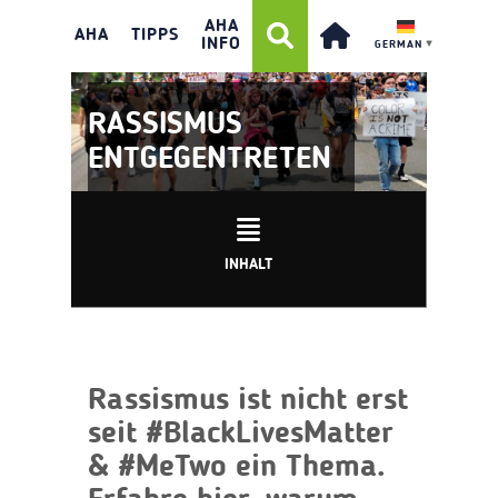
AHA
AHA
TIPPS
INFO
GERMAN
▼
RASSISMUS
ENTGEGENTRETEN
INHALT
Rassismus ist nicht erst
seit
#
B
lackLivesMatter
& #MeTwo
ein Thema.