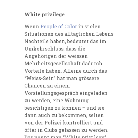
White
privilege
Wenn
People of Color
in vielen
Situationen des alltäglichen Lebens
Nachteile haben,
bedeute
t
das
im
Umkehrschluss
, dass die
Angehörigen der
wei
ss
en
Mehrheitsgesellschaft da
durch
Vorteile haben
.
Alleine durch das
“
Weiss
-Sein” hat man
grössere
Chancen
zu einem
Vorstellungsgespräch eingeladen
zu werden, eine Wohnung
besichtigen zu können – und sie
dann auch zu bekommen, selten
von der Polizei kontrolliert und
öfter in Clubs gelassen zu werden.
Das nennt man “White
privilege
”.