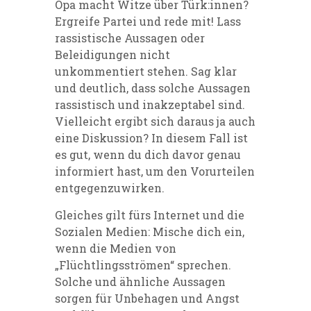
Opa macht Witze über Türk:innen?
Ergreife Partei und rede mit!
Lass
rassistische Aussagen oder
Beleidigungen nicht
unkommentiert stehen.
Sag klar
und deutlich, dass solche Aussagen
rassistisch und inakzeptabel
sind
.
Vielleicht ergibt sich daraus ja auch
eine Diskussion? In diesem Fall ist
es gut, wenn du dich davor genau
informiert hast
,
um den Vorurteilen
entgegenzuwirken.
Gleiches gilt fürs Internet und die
Sozialen Medien:
Mische dich ei
n
,
wenn die Medien v
on
„Flüchtlingsströme
n
“ s
prechen.
Solche und ähnliche Aussagen
s
orgen für Unbehagen
und
Angst