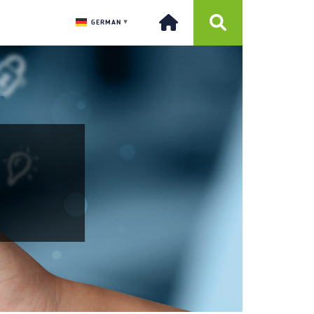
GERMAN
▼