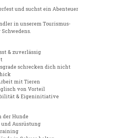
terfest und suchst ein Abenteuer
ndler in unserem Tourismus-
r Schwedens.
st & zuverlässig
t
usgrade schrecken dich nicht
hick
Arbeit mit Tieren
glisch von Vorteil
ilität & Eigeninitiative
n der Hunde
 und Ausrüstung
raining