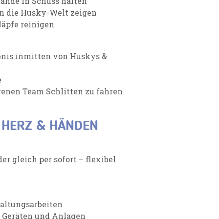
ände in Schuss halten
en die Husky-Welt zeigen
Näpfe reinigen
bnis inmitten von Huskys &
e
genen Team Schlitten zu fahren
 HERZ & HÄNDEN
er gleich per sofort – flexibel
haltungsarbeiten
 Geräten und Anlagen