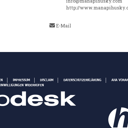
info@manapihusky.com
http://www.manapihusky.
E-Mail
EN
IMPRESSUM
DISCLAIM
DATENSCHUTZERKLÄRUNG
AHA VORA
EINWILLIGUNGEN WIDERRUFEN