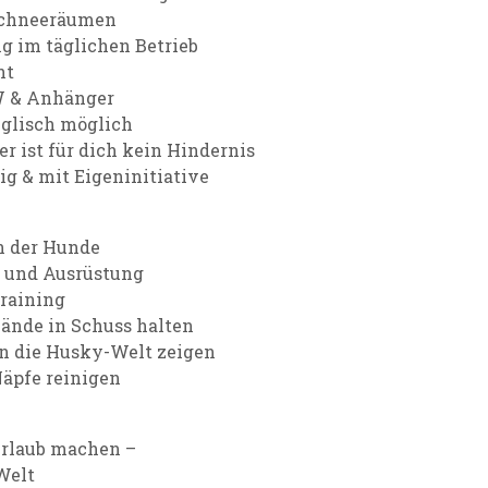
Schneeräumen
g im täglichen Betrieb
nt
W & Anhänger
nglisch möglich
er ist für dich kein Hindernis
ig & mit Eigeninitiative
n der Hunde
 und Ausrüstung
raining
ände in Schuss halten
en die Husky-Welt zeigen
Näpfe reinigen
Urlaub machen –
Welt