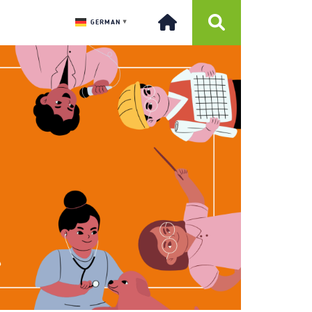
GERMAN
▼