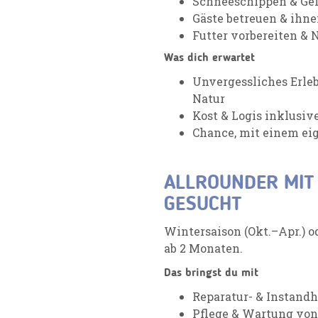
Schneeschippen & Gel
Gäste betreuen & ihn
Futter vorbereiten & 
Was dich erwartet
Unvergessliches Erle
Natur
Kost & Logis inklusiv
Chance, mit einem ei
ALLROUNDER MIT
GESUCHT
Wintersaison (Okt.–Apr.) od
ab 2 Monaten.
Das bringst du mit
Reparatur- & Instand
Pflege & Wartung von