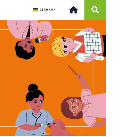
GERMAN
▼