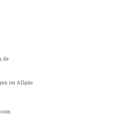
x.de
gen im Allgäu
u.com