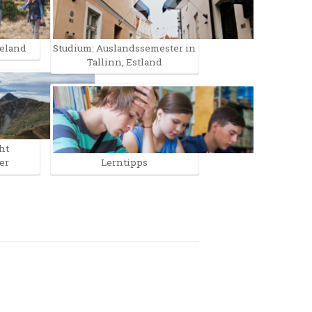
eeland
Studium: Auslandssemester in
Tallinn, Estland
ht
er
Lerntipps