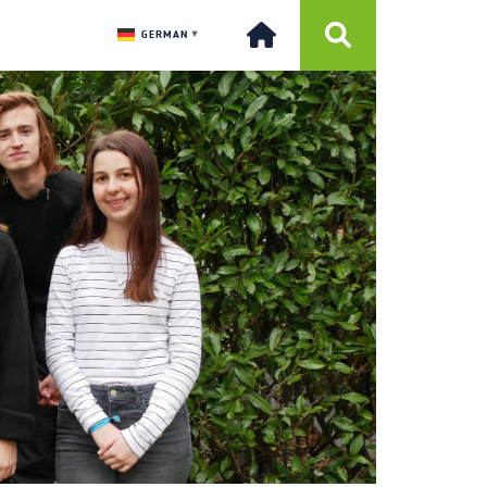
GERMAN
▼