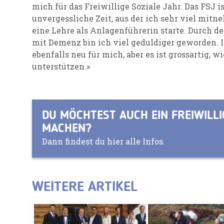
mich für das Freiwillige Soziale Jahr. Das FSJ 
unvergessliche Zeit, aus der ich sehr viel mi
eine Lehre als Anlagenführerin starte. Durch
mit Demenz bin ich viel geduldiger geworden. 
ebenfalls neu für mich, aber es ist grossartig, w
unterstützen.»
DU MÖCHTEST AUCH EIN FREIWILLI
MACHEN?
Dann findest du hier alle Infos.
WEITERE ARTIKEL