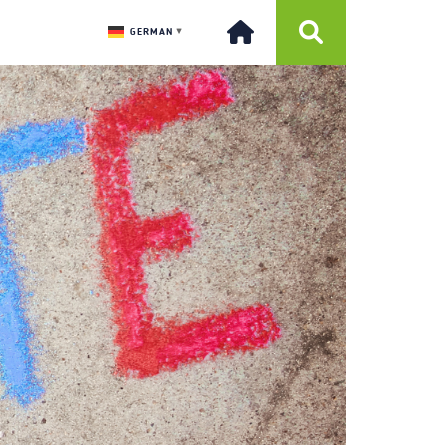
GERMAN
▼