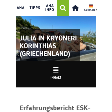
AHA
AHA
TIPPS
INFO
GERMAN
▼
JULIA IN KRYONERI
KORINTHIAS
(GRIECHENLAND)
INHALT
Erfahrungsbericht ESK-