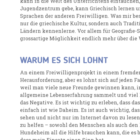
kann in die Welt des Unterrichtens eintauchen
Jugendzentrum gebe, kann Griechisch lernen u
Sprachen der anderen Freiwilligen. Was mir beso
nur die griechische Kultur, sondern auch Trad
Ländern kennenlerne. Vor allem für Geografie-
grossartige Möglichkeit endlich mehr über die
WARUM ES SICH LOHNT
An einem Freiwilligenprojekt in einem fremde
Herausforderung, aber es lohnt sich auf jeden Fal
weil man viele neue Freunde gewinnen kann, in
allgemeine Lebenserfahrung sammelt und viel 
das Negative. Es ist wichtig zu erleben, dass d
einfach ist wie Daheim. Es ist auch wichtig, da
sehen und nicht nur im Internet davon zu lesen.
zu helfen – sowohl den Menschen als auch den 
Hundeheim all die Hilfe brauchen kann, die es b
dass mein Einsatz einen Sinn hat.