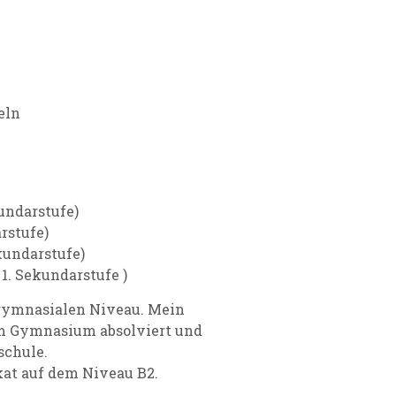
eln
kundarstufe)
arstufe)
ekundarstufe)
 1. Sekundarstufe )
 gymnasialen Niveau. Mein
im Gymnasium absolviert und
schule.
kat auf dem Niveau B2.