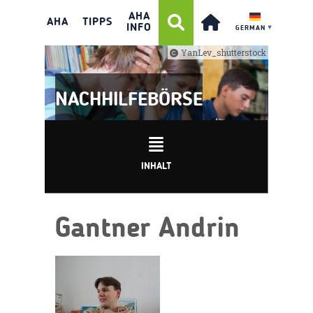
AHA
AHA
TIPPS
INFO
GERMAN
▼
YanLev_shutterstock
NACHHILFEBÖRSE
INHALT
Gantner Andrin