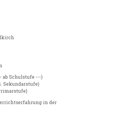
dkirch
m
- ab Schulstufe ---)
4. Sekundarstufe)
Primarstufe)
rrichtserfahrung in der