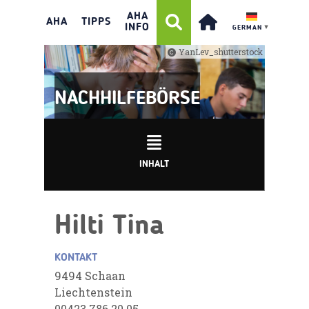
AHA
AHA
TIPPS
INFO
GERMAN
▼
YanLev_shutterstock
NACHHILFEBÖRSE
INHALT
Hilti Tina
KONTAKT
9494 Schaan
Liechtenstein
00423 786 20 05