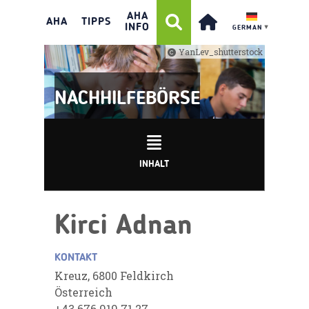
AHA
AHA
TIPPS
INFO
GERMAN
▼
YanLev_shutterstock
NACHHILFEBÖRSE
INHALT
Kirci Adnan
KONTAKT
Kreuz, 6800 Feldkirch
Österreich
+43 676 919 71 27