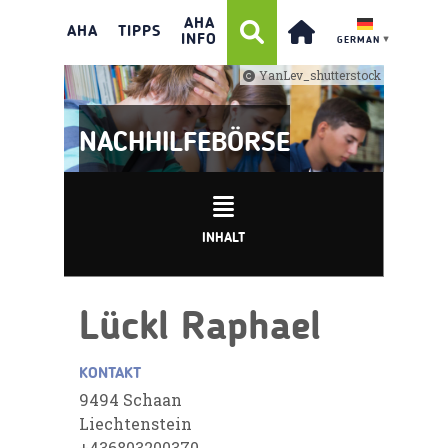
AHA
AHA
TIPPS
INFO
GERMAN
▼
YanLev_shutterstock
NACHHILFEBÖRSE
INHALT
Lückl Raphael
KONTAKT
9494 Schaan
Liechtenstein
+436803200370