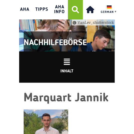
AHA
AHA
TIPPS
INFO
GERMAN
▼
YanLev_shutterstock
NACHHILFEBÖRSE
INHALT
Marquart Jannik