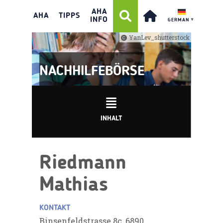
AHA
AHA
TIPPS
INFO
GERMAN
▼
YanLev_shutterstock
NACHHILFEBÖRSE
INHALT
Riedmann
Mathias
KONTAKT
Binsenfeldstrasse 8c, 6890