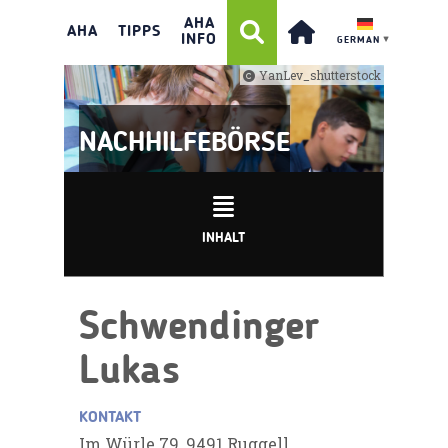
AHA
AHA
TIPPS
INFO
GERMAN
▼
YanLev_shutterstock
NACHHILFEBÖRSE
INHALT
Schwendinger
Lukas
KONTAKT
Im Würle 79, 9491 Ruggell