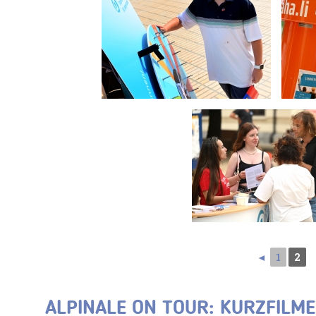
◄
1
2
ALPINALE ON TOUR: KURZFILME