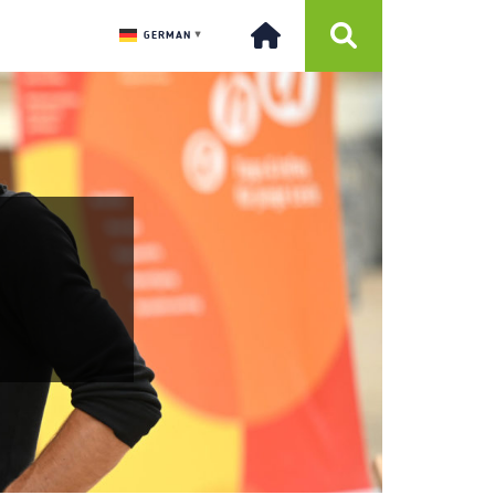
GERMAN
▼