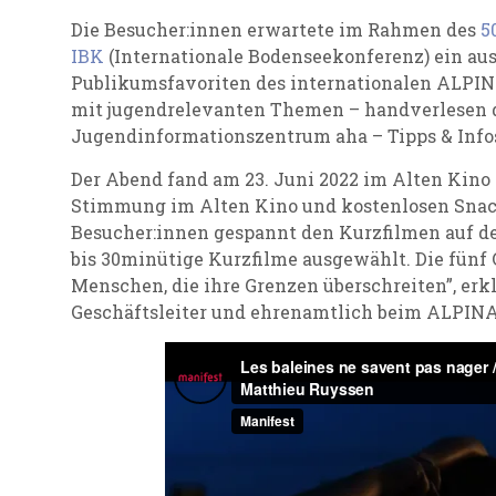
Die Besucher:innen erwartete im Rahmen des
5
IBK
(Internationale Bodenseekonferenz) ein a
Publikumsfavoriten des internationalen ALPIN
mit jugendrelevanten Themen – handverlesen 
Jugendinformationszentrum aha – Tipps & Infos
Der Abend fand am 23. Juni 2022 im Alten Kino 
Stimmung im Alten Kino und kostenlosen Snack
Besucher:innen gespannt den Kurzfilmen auf de
bis 30minütige Kurzfilme ausgewählt. Die fünf
Menschen, die ihre Grenzen überschreiten”, erkl
Geschäftsleiter und ehrenamtlich beim ALPINA