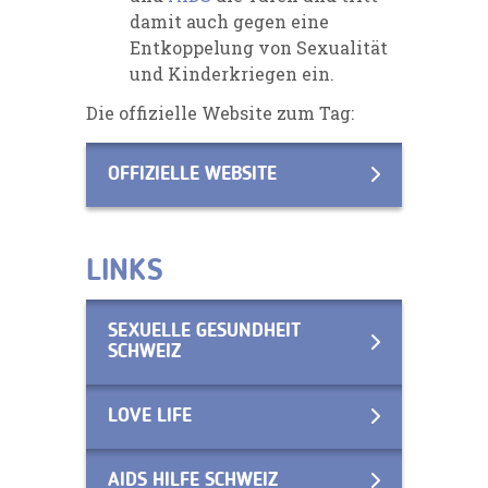
damit auch gegen eine
Entkoppelung von Sexualität
und Kinderkriegen ein.
Die offizielle Website zum Tag:
OFFIZIELLE WEBSITE
LINKS
SEXUELLE GESUNDHEIT
SCHWEIZ
LOVE LIFE
AIDS HILFE SCHWEIZ