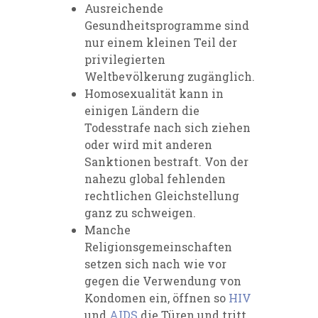
Ausreichende
Gesundheitsprogramme sind
nur einem kleinen Teil der
privilegierten
Weltbevölkerung zugänglich.
Homosexualität kann in
einigen Ländern die
Todesstrafe nach sich ziehen
oder wird mit anderen
Sanktionen bestraft. Von der
nahezu global fehlenden
rechtlichen Gleichstellung
ganz zu schweigen.
Manche
Religionsgemeinschaften
setzen sich nach wie vor
gegen die Verwendung von
Kondomen ein, öffnen so
HIV
und
AIDS
die Türen und tritt