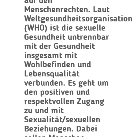
auf den
Menschenrechten. Laut
Weltgesundheitsorganisation
(WHO) ist die sexuelle
Gesundheit untrennbar
mit der Gesundheit
insgesamt mit
Wohlbefinden und
Lebensqualität
verbunden.
Es geht um
den
positiven und
respektvollen Zugang
zu und mit
Sexualität/sexuellen
Beziehungen. Dabei