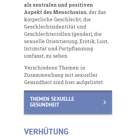
als zentralen und positiven
Aspekt des Menschseins
, der das
körperliche Geschlecht, die
Geschlechtsidentität und
Geschlechterrollen (gender), die
sexuelle Orientierung, Erotik, Lust,
Intimität und Fortpflanzung
umfasst, zu sehen.
Verschiedene Themen in
Zusammenhang mit sexueller
Gesundheit sind hier aufgelistet:
THEMEN SEXUELLE
GESUNDHEIT
VERHÜTUNG