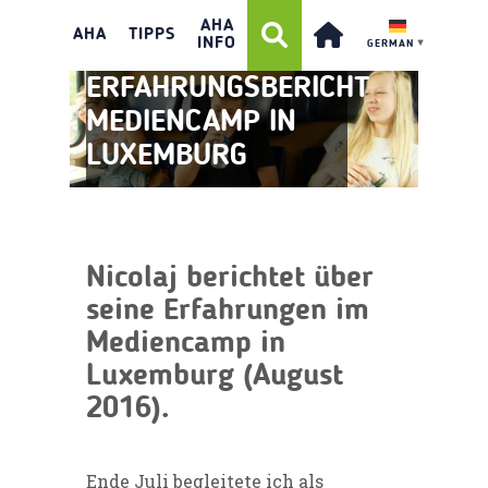
AHA
AHA
TIPPS
INFO
GERMAN
▼
ERFAHRUNGSBERICHT
MEDIENCAMP IN
LUXEMBURG
Nicolaj berichtet über
seine Erfahrungen im
Mediencamp in
Luxemburg (August
2016).
Ende Juli begleitete ich als