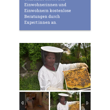
Einwohnerinnen und
Einwohnern kostenlose
Beratungen durch
Expert:innen an.
3
/
5