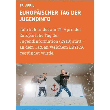
17. APRIL
EUROPÄISCHER TAG DER
JUGENDINFO
Jährlich findet am 17. April der
Europäische Tag der
Jugendinformation (EYID) statt –
an dem Tag, an welchem ERYICA
gegründet wurde.