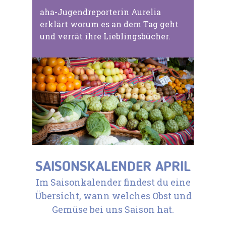
aha-Jugendreporterin Aurelia
erklärt worum es an dem Tag geht
und verrät ihre Lieblingsbücher.
SAISONSKALENDER APRIL
Im Saisonkalender findest du eine
Übersicht, wann welches Obst und
Gemüse bei uns Saison hat.