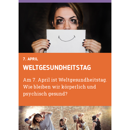
7. APRIL
WELTGESUNDHEITSTAG
Am 7. April ist Weltgesundheitstag.
Wie bleiben wir körperlich und
psychisch gesund?