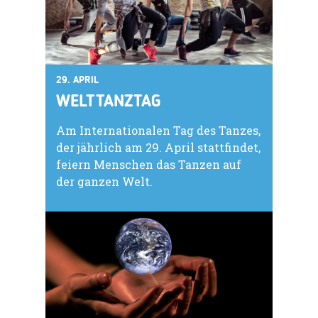
29. APRIL
WELTTANZTAG
Am Internationalen Tag des Tanzes,
der jährlich am 29. April stattfindet,
feiern Menschen das Tanzen auf
der ganzen Welt.