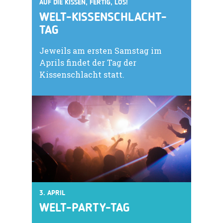
AUF DIE KISSEN, FERTIG, LOS!
WELT-KISSENSCHLACHT-
TAG
Jeweils am ersten Samstag im
Aprils findet der Tag der
Kissenschlacht statt.
3. APRIL
WELT-PARTY-TAG