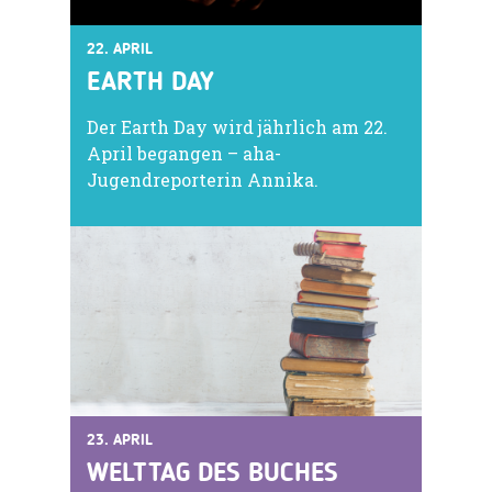
22. APRIL
EARTH DAY
Der Earth Day wird jährlich am 22.
April begangen – aha-
Jugendreporterin Annika.
23. APRIL
WELTTAG DES BUCHES