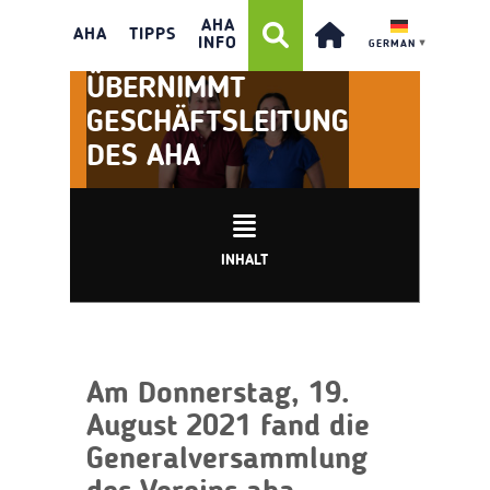
AHA
AHA
TIPPS
INFO
GERMAN
▼
ZWEIERTEAM
ÜBERNIMMT
GESCHÄFTSLEITUNG
DES AHA
INHALT
Am Donnerstag, 19.
August 2021 fand die
Generalversammlung