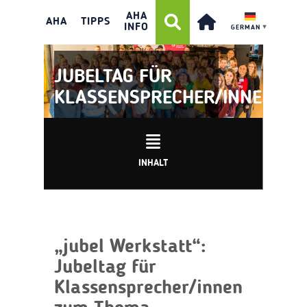
AHA
AHA
TIPPS
INFO
GERMAN
▼
JUBELTAG FÜR
KLASSENSPRECHER/INNEN
INHALT
„jubel Werkstatt“:
Jubeltag für
Klassensprecher/innen