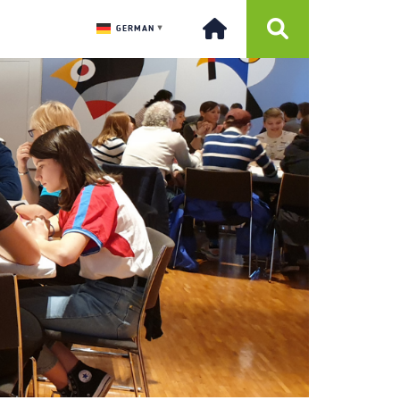
GERMAN
▼