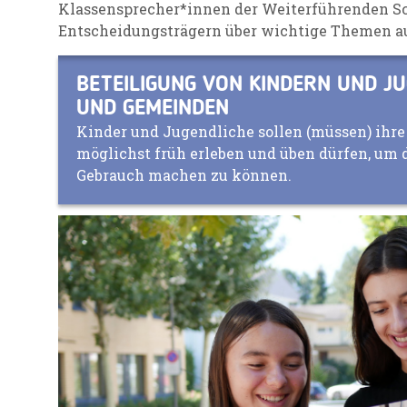
Klassensprecher*innen der Weiterführenden Sc
Entscheidungsträgern über wichtige Themen a
BETEILIGUNG VON KINDERN UND JU
UND GEMEINDEN
Kinder und Jugendliche sollen (müssen) ihr
möglichst früh erleben und üben dürfen, um
Gebrauch machen zu können.