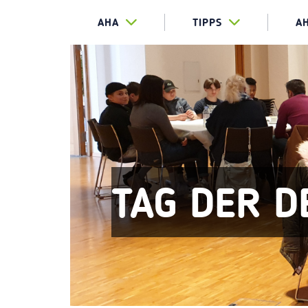
AHA
TIPPS
A
TAG DER D