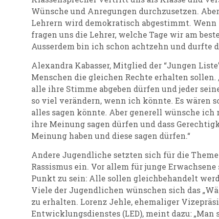
Wünsche und Anregungen durchzusetzen. Aber
Lehrern wird demokratisch abgestimmt. Wenn 
fragen uns die Lehrer, welche Tage wir am bes
Ausserdem bin ich schon achtzehn und durfte d
Alexandra Kabasser, Mitglied der “Jungen Liste”,
Menschen die gleichen Rechte erhalten sollen.
alle ihre Stimme abgeben dürfen und jeder sei
so viel verändern, wenn ich könnte. Es wären so 
alles sagen könnte. Aber generell wünsche ich m
ihre Meinung sagen dürfen und dass Gerechtigke
Meinung haben und diese sagen dürfen.“
Andere Jugendliche setzten sich für die Themen
Rassismus ein. Vor allem für junge Erwachsene 
Punkt zu sein: Alle sollen gleichbehandelt we
Viele der Jugendlichen wünschen sich das „Wäh
zu erhalten. Lorenz Jehle, ehemaliger Vizepräs
Entwicklungsdienstes (LED), meint dazu: „Man s