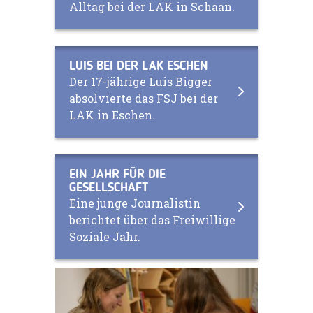
Alltag bei der LAK in Schaan.
LUIS BEI DER LAK ESCHEN
Der 17-jährige Luis Bigger
absolvierte das FSJ bei der
LAK in Eschen.
EIN JAHR FÜR DIE
GESELLSCHAFT
Eine junge Journalistin
berichtet über das Freiwillige
Soziale Jahr.