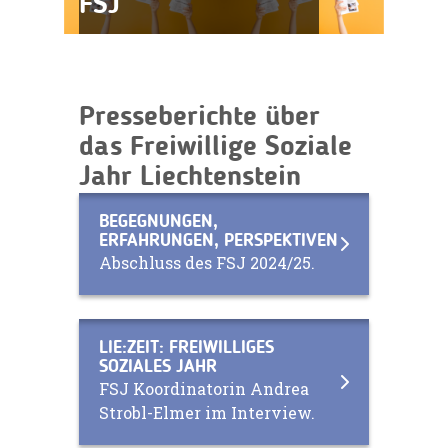
FSJ
Presseberichte über
das Freiwillige Soziale
Jahr Liechtenstein
BEGEGNUNGEN,
ERFAHRUNGEN, PERSPEKTIVEN
Abschluss des FSJ 2024/25.
LIE:ZEIT: FREIWILLIGES
SOZIALES JAHR
FSJ Koordinatorin Andrea
Strobl-Elmer im Interview.