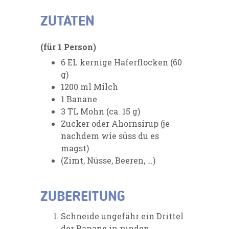
ZUTATEN
(für 1 Person)
6 EL kernige Haferflocken (60
g)
1200 ml Milch
1 Banane
3 TL Mohn (ca. 15 g)
Zucker oder Ahornsirup (je
nachdem wie süss du es
magst)
(Zimt, Nüsse, Beeren, …)
ZUBEREITUNG
Schneide ungefähr ein Drittel
der Banane in runden