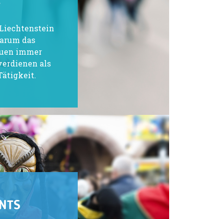
Y
 Liechtenstein
Warum das
rauen immer
verdienen als
Tätigkeit.
NTS