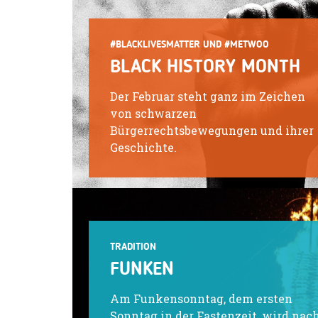
#BLACKLIVESMATTER UND #METWOO
BLACK HISTORY MONTH
Der Februar steht ganz im Zeichen
von schwarzen
Bürgerrechtsbewegungen und ihrer
Geschichte.
TRADITION
FUNKEN
Am Funkensonntag, dem ersten
Sonntag in der Fastenzeit, wird nac