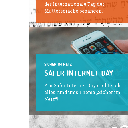
der Internationale Tag der
Muttersprache begangen.
SICHER IM NETZ
SAFER INTERNET DAY
Am Safer Internet Day dreht sich
alles rund ums Thema „Sicher im
Netz“!