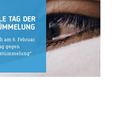
LE TAG DER
TÜMMELUNG
ch am 6. Februar
Tag gegen
rstümmelung“