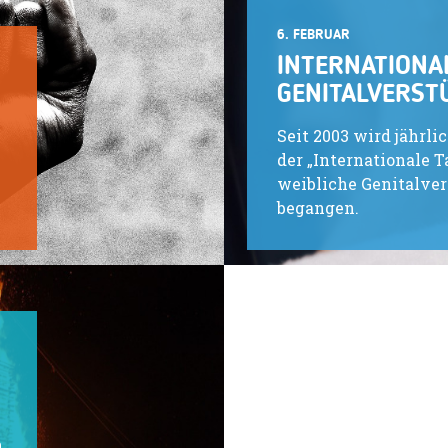
6. FEBRUAR
INTERNATIONA
GENITALVERS
Seit 2003 wird jährli
der „Internationale 
weibliche Genitalve
begangen.
h