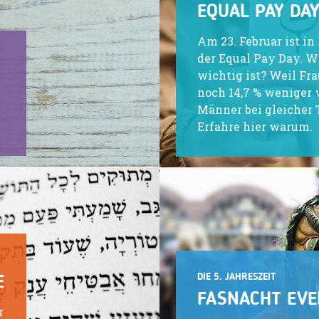
EQUAL PAY DA
Am 23. Februar ist in
der Equal Pay Day. 
wichtig ist? Weil F
noch 14,7 % weniger 
Männer bei gleicher 
Erfahre hier warum.
DIE 5. JAHRESZEIT
E
FASNACHT EVE
r