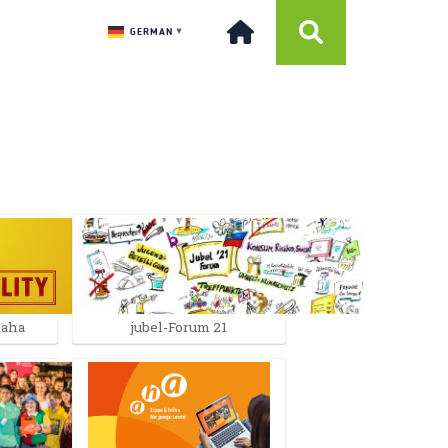
GERMAN
▼
 aha
jubel-Forum 21