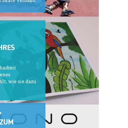
d Skate Verband.
HRES
harbeit
genes
lt, wie sie dazu
M
 ZUM