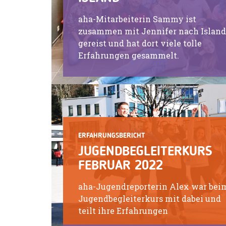
aha-Mitarbeiterin Sammy ist
zusammen mit Jennifer nach Island
gereist und hat dort viele tolle
Erfahrungen gesammelt.
ERFAHRUNGSBERICHT
JUGENDBEGLEITERKURS
FEBRUAR 2022
aha-Jugendreporterin Alex war bei
Jugendbegleiterkurs mit dabei und
teilt ihre Erfahrungen