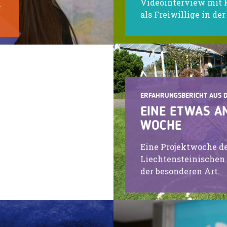
Videointerview mit K
m
als Freiwillige in de
ERFAHRUNGSBERICHT AUS 
EINE ETWAS A
WOCHE
Eine Projektwoche d
Liechtensteinische
der besonderen Art.