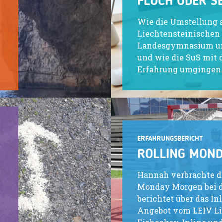
FLUCH ODER S
Wie die Umstellung
Liechtensteinischen
Landesgymnasium u
und wie die SuS mit 
Erfahrung umgingen
ERFAHRUNGSBERICHT
ROLLING MON
Hannah verbrachte de
Monday Morgen bei d
berichtet über das In
Angebot vom LEIV Li