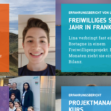
ERFAHRUNGSBERICHT VON 
FREIWILLIGES 
JAHR IN FRAN
Lina verbringt fast e
Bretagne in einem
Freiwilligenprojekt.
r
Monaten zieht sie ei
Bilanz.
ERFAHRUNGSBERICHT
PROJEKTMANA
KURS