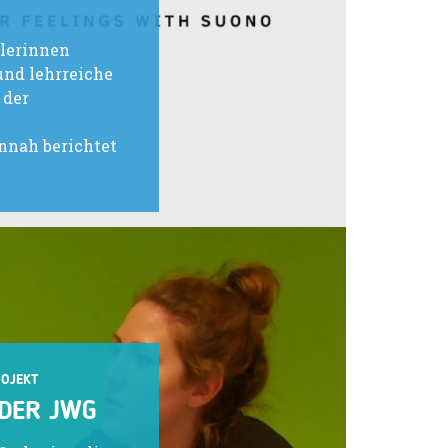
ülerinnen
und lehrreiche
 der
nnah berichtet
ROJEKT
 DER JWG