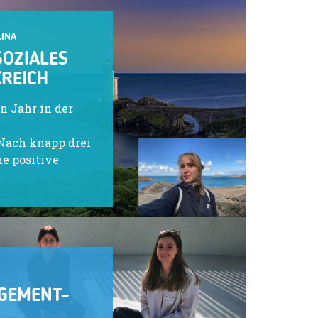
LINA
SOZIALES
KREICH
in Jahr in der
 Nach knapp drei
ne positive
GEMENT-