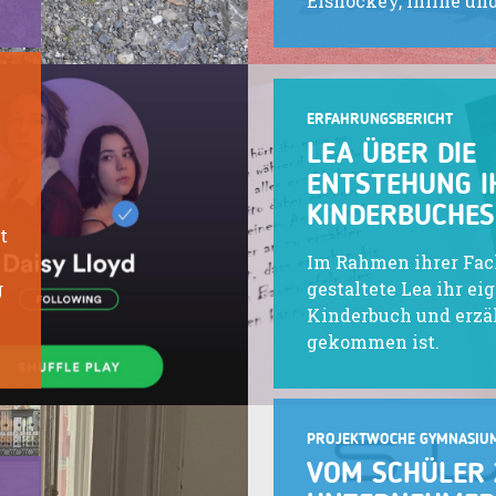
Eishockey, Inline un
ERFAHRUNGSBERICHT
LEA ÜBER DIE
ENTSTEHUNG I
KINDERBUCHES
t
Im Rahmen ihrer Fac
g
gestaltete Lea ihr ei
Kinderbuch und erzäh
gekommen ist.
PROJEKTWOCHE GYMNASIU
VOM SCHÜLER