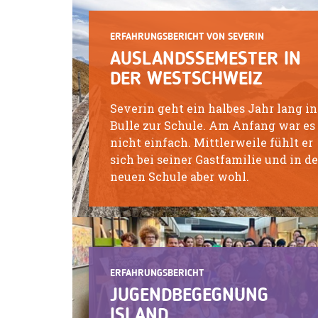
ERFAHRUNGSBERICHT VON SEVERIN
AUSLANDSSEMESTER IN
DER WESTSCHWEIZ
Severin geht ein halbes Jahr lang in
Bulle zur Schule. Am Anfang war es
nicht einfach. Mittlerweile fühlt er
sich bei seiner Gastfamilie und in de
neuen Schule aber wohl.
ERFAHRUNGSBERICHT
JUGENDBEGEGNUNG
ISLAND