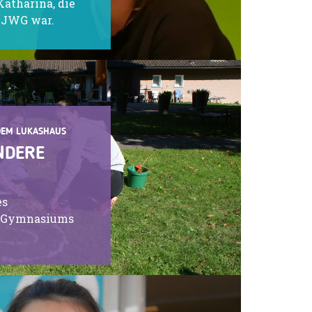
atharina, die
r JWG war.
DEM LUKASHAUS
NDERE
es
n Gymnasiums