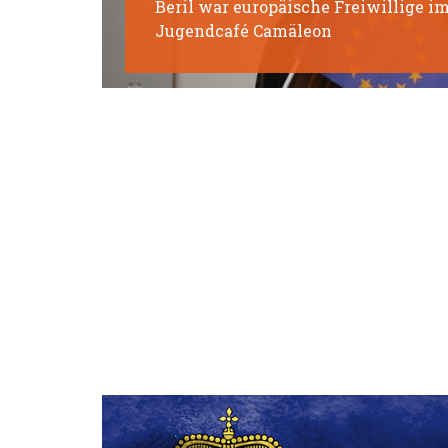
Beril war europäische Freiwillige i
Jugendcafé Camäleon