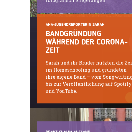
fotografisch eingefangen.
AHA-JUGENDREPORTERIN SARAH
BANDGRÜNDUNG
WÄHREND DER CORONA-
ZEIT
Sarah und ihr Bruder nutzten die Zei
im Homeschooling und gründeten
ihre eigene Band – vom Songwritin
bis zur Veröffentlichung auf Spotify
und YouTube.