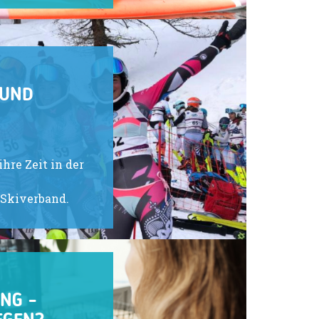
 UND
N
N
hre Zeit in der
 Skiverband.
NG -