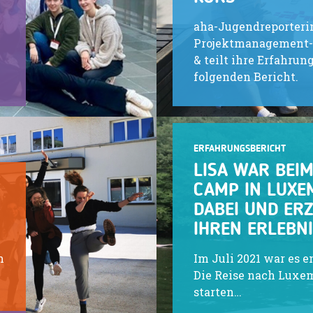
aha-Jugendreporteri
Projektmanagement-
& teilt ihre Erfahrun
folgenden Bericht.
ERFAHRUNGSBERICHT
LISA WAR BEI
CAMP IN LUX
DABEI UND ER
IHREN ERLEBN
m
Im Juli 2021 war es e
Die Reise nach Luxe
starten…