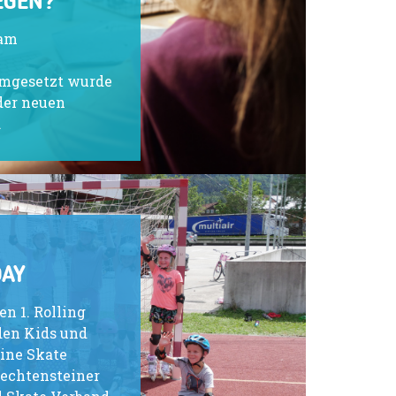
EGEN?
 am
mgesetzt wurde
der neuen
.
DAY
n 1. Rolling
en Kids und
line Skate
echtensteiner