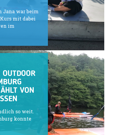
n Jana war beim
Kurs mit dabei
gen im
M OUTDOOR
EMBURG
ZÄHLT VON
ISSEN
ndlich so weit.
mburg konnte