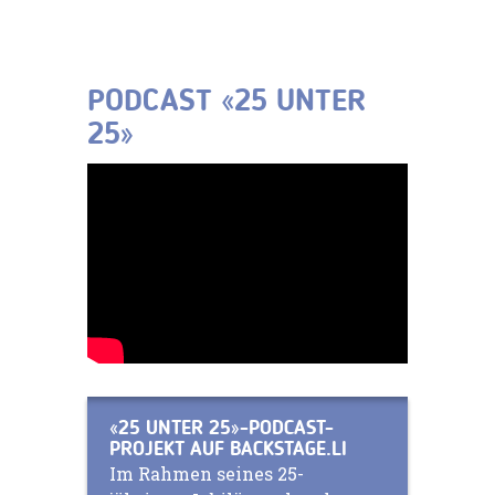
PODCAST «25 UNTER
25»
«25 UNTER 25»-PODCAST-
PROJEKT AUF BACKSTAGE.LI
Im Rahmen seines 25-