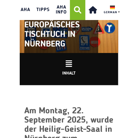
AHA
AHA
TIPPS
INFO
GERMAN
▼
WERTETAG &
EUROPÄISCHES
TISCHTUCH IN
NÜRNBERG
INHALT
Am Montag, 22.
September 2025, wurde
der Heilig-Geist-Saal in