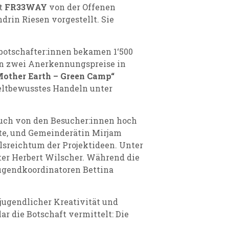
kt
FR33WAY
von der Offenen
rin Riesen vorgestellt. Sie
mabotschafter:innen bekamen 1‘500
en zwei Anerkennungspreise in
Mother Earth – Green Camp“
eltbewusstes Handeln unter
auch von den Besucher:innen hoch
nste, und Gemeinderätin Mirjam
lsreichtum der Projektideen. Unter
ter Herbert Wilscher.
Während die
Jugendkoordinatoren Bettina
jugendlicher Kreativität und
 die Botschaft vermittelt: Die