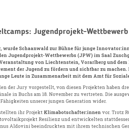
ltcamps: Jugendprojekt-Wettbewerb 2
 wurde Schaanwald zur Bühne für junge Innovator:inne
len Jugendprojekt-Wettbewerbs (JPW) im Saal Zuschg 
eranstaltung von Liechtenstein, Vorarlberg und dem Ka
gement der Jugend zu fördern und sichtbar zu machen.
 junge Leute in Zusammenarbeit mit dem Amt für Sozial
n der Jury vorgestellt, von diesen Projekten haben dre
inale in Buchs am 18. November zu vertreten. Die ausge
d Fähigkeiten unserer jungen Generation wider.
stellten ihr Projekt
Klimabotschafter:innen
vor. Trotz 
voltaikprojekt Resilienz und entwickelten stattdessen
inus Aldovini beeindruckten mit ihrem technischen Ges