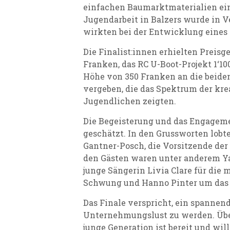
einfachen Baumarktmaterialien ei
Jugendarbeit in Balzers wurde in V
wirkten bei der Entwicklung eines
Die Finalist:innen erhielten Preisg
Franken, das RC U-Boot-Projekt 1‘
Höhe von 350 Franken an die bei
vergeben, die das Spektrum der k
Jugendlichen zeigten.
Die Begeisterung und das Engageme
geschätzt. In den Grussworten lobte
Gantner-Posch, die Vorsitzende der
den Gästen waren unter anderem Y
junge Sängerin Livia Clare für di
Schwung und Hanno Pinter um das l
Das Finale verspricht, ein spannen
Unternehmungslust zu werden. Über
junge Generation ist bereit und will