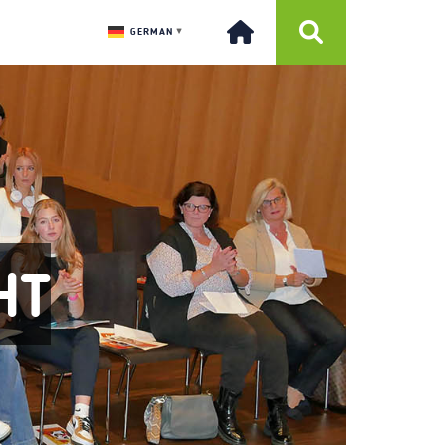
GERMAN
▼
HT