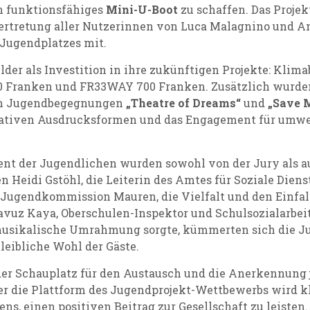
n funktionsfähiges
Mini-U-Boot
zu schaffen.
Das Proje
ertretung aller Nutzerinnen von Luca Malagnino und And
 Jugendplatzes mit.
elder als Investition in ihre zukünftigen Projekte: Kli
100 Franken und FR33WAY 700 Franken. Zusätzlich wurd
den Jugendbegegnungen
„Theatre of Dreams“
und
„Save 
reativen Ausdrucksformen und das Engagement für umw
nt der Jugendlichen wurden sowohl von der Jury als 
n Heidi Gstöhl, die Leiterin des Amtes für Soziale Die
 Jugendkommission Mauren, die Vielfalt und den Einfal
avuz Kaya, Oberschulen
-Inspektor und Schulsozialarbei
e musikalische Umrahmung sorgte, kümmerten sich die 
eibliche Wohl der Gäste.
der Schauplatz für den Austausch und die Anerkennung 
 die Plattform des Jugendprojekt-Wettbewerbs wird klar
ens, einen positiven Beitrag zur Gesellschaft zu leisten.