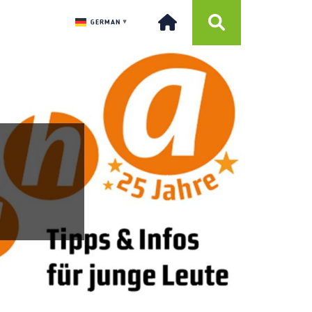
GERMAN
▼