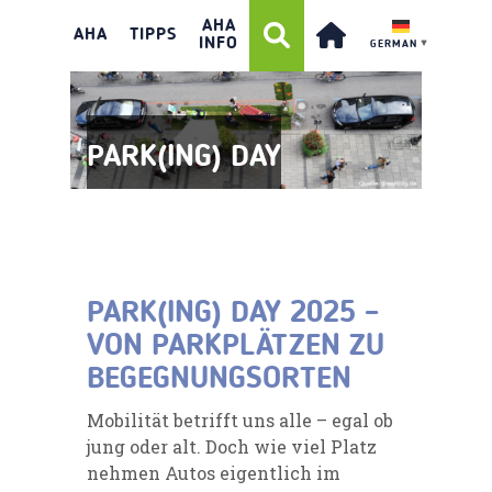
AHA
AHA
TIPPS
INFO
GERMAN
▼
PARK(ING) DAY
PARK(ING) DAY 2025 –
VON PARKPLÄTZEN ZU
BEGEGNUNGSORTEN
Mobilität betrifft uns alle – egal ob
jung oder alt. Doch wie viel Platz
nehmen Autos eigentlich im